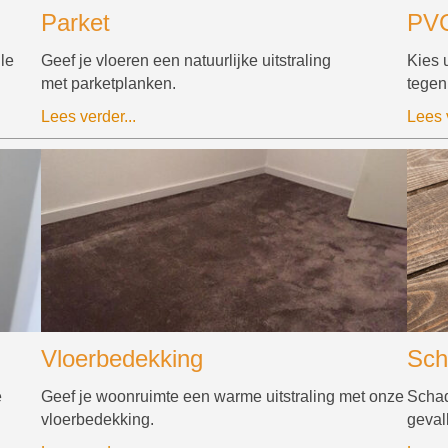
Parket
PVC
lle
Geef je vloeren een natuurlijke uitstraling
Kies 
met parketplanken.
tegen
Lees verder...
Lees v
Vloerbedekking
Sch
e
Geef je woonruimte een warme uitstraling met onze
Schad
vloerbedekking.
geval