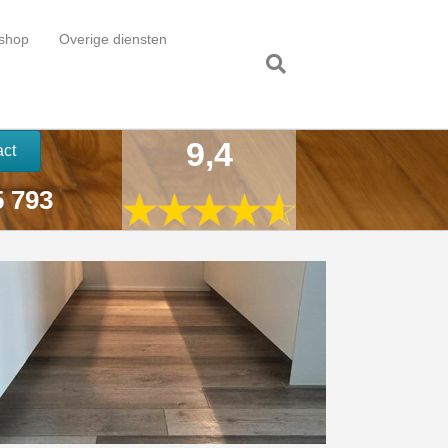
shop
Overige diensten
9,4
act
5 793