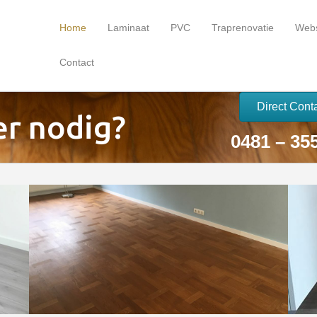
Home
Laminaat
PVC
Traprenovatie
Web
Contact
Direct Cont
r nodig?
0481 – 35