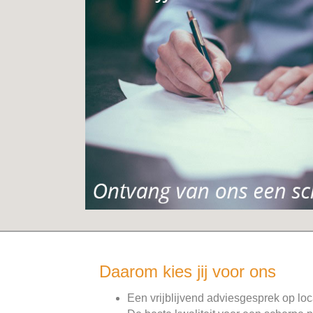
Daarom kies jij voor ons
Een vrijblijvend adviesgesprek op loc