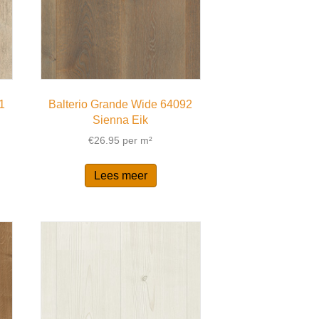
1
Balterio Grande Wide 64092
Sienna Eik
€
26.95
per m²
Lees meer