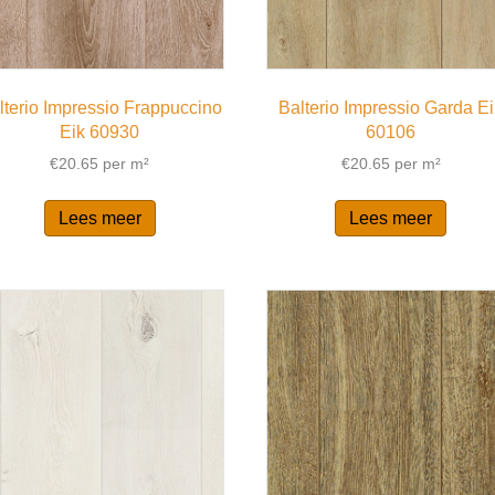
lterio Impressio Frappuccino
Balterio Impressio Garda E
Eik 60930
60106
€
20.65
per m²
€
20.65
per m²
Lees meer
Lees meer