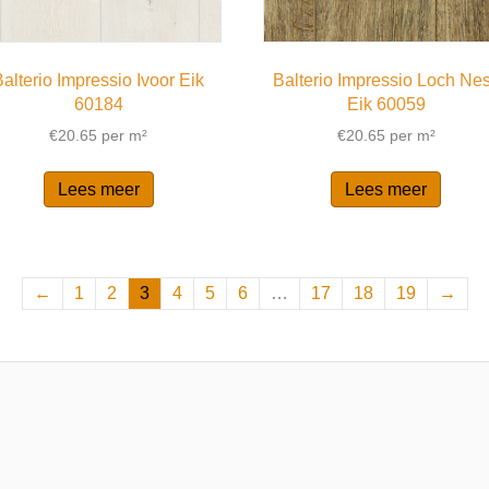
Balterio Impressio Ivoor Eik
Balterio Impressio Loch Ne
60184
Eik 60059
€
20.65
per m²
€
20.65
per m²
Lees meer
Lees meer
←
1
2
3
4
5
6
…
17
18
19
→