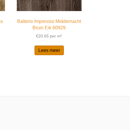
ss
Balterio Impressio Middernacht
Bruin Eik 60929
€
20.65
per m²
Lees meer