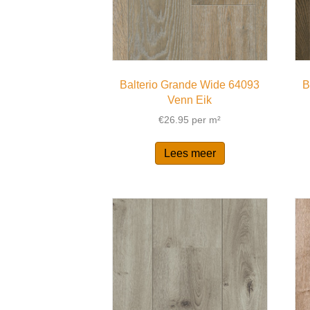
Balterio Grande Wide 64093
B
Venn Eik
€
26.95
per m²
Lees meer