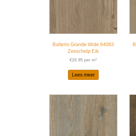
Balterio Grande Wide 64083
B
Zeeschelp Eik
€
26.95
per m²
Lees meer