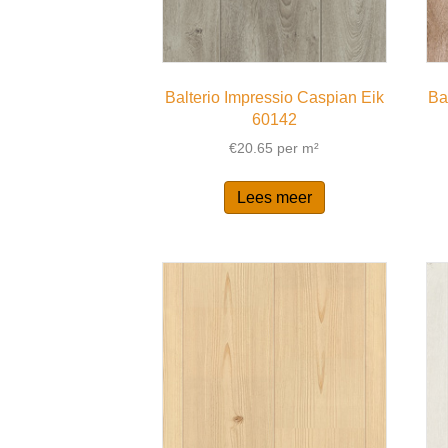
Balterio Impressio Caspian Eik
Ba
60142
€
20.65
per m²
Lees meer