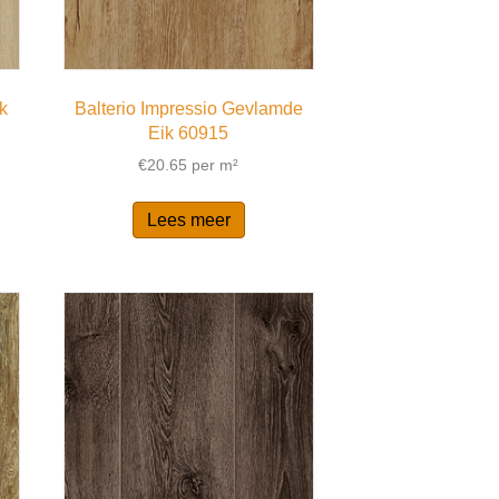
ik
Balterio Impressio Gevlamde
Eik 60915
€
20.65
per m²
Lees meer