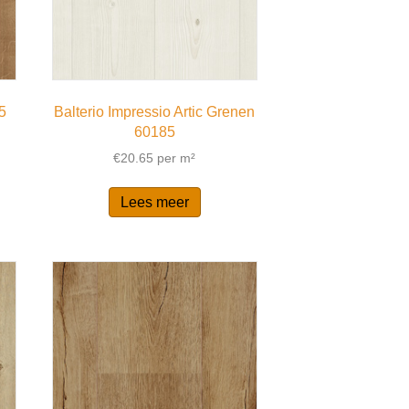
5
Balterio Impressio Artic Grenen
60185
€
20.65
per m²
Lees meer