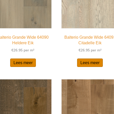
alterio Grande Wide 64090
Balterio Grande Wide 6409
Heldere Eik
Citadelle Eik
€
26.95
per m²
€
26.95
per m²
Lees meer
Lees meer