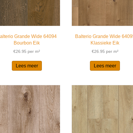
alterio Grande Wide 64094
Balterio Grande Wide 6409
Bourbon Eik
Klassieke Eik
€
26.95
per m²
€
26.95
per m²
Lees meer
Lees meer