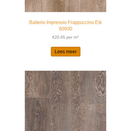
Balterio Impressio Frappuccino Eik
60930
€
20.65
per m²
Lees meer