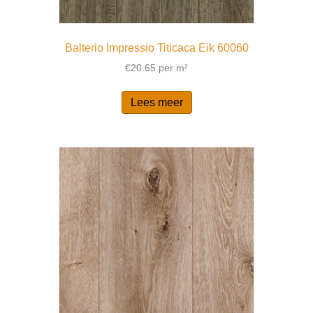
Balterio Impressio Titicaca Eik 60060
€
20.65
per m²
Lees meer