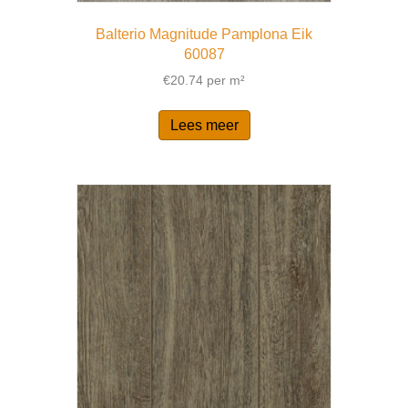
Balterio Magnitude Pamplona Eik
60087
€
20.74
per m²
Lees meer