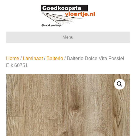
Menu
Home
/
Laminaat
/
Balterio
/ Balterio Dolce Vita Fossiel
Eik 60751