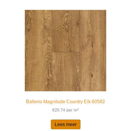
Balterio Magnitude Country Eik 60582
€
20.74
per m²
Lees meer