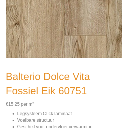
Balterio Dolce Vita
Fossiel Eik 60751
€
15.25
per m²
Legsysteem Click laminaat
Voelbare structuur
Geschikt voor ondervloer verwarming