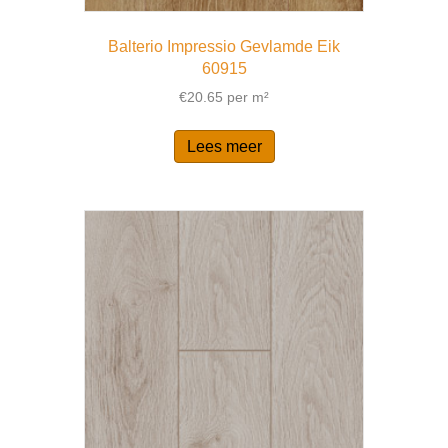
Balterio Impressio Gevlamde Eik
60915
€
20.65
per m²
Lees meer