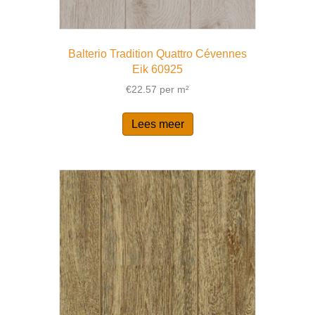
Balterio Tradition Quattro Cévennes
Eik 60925
€
22.57
per m²
Lees meer