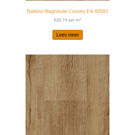
Balterio Magnitude Country Eik 60582
€
20.74
per m²
Lees meer