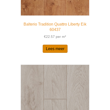
Balterio Tradition Quattro Liberty Eik
60437
€
22.57
per m²
Lees meer