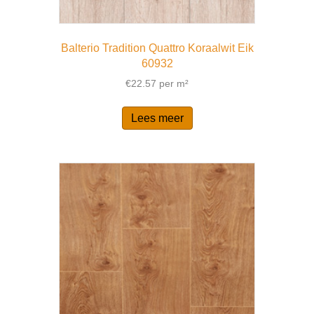
Balterio Tradition Quattro Koraalwit Eik
60932
€
22.57
per m²
Lees meer