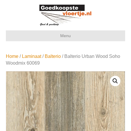
Menu
Home
/
Laminaat
/
Balterio
/ Balterio Urban Wood Soho
Woodmix 60069