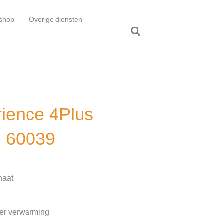
shop
Overige diensten
rience 4Plus
p 60039
naat
oer verwarming