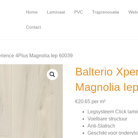
Home
Laminaat
PVC
Traprenovatie
Web
Contact
erience 4Plus Magnolia Iep 60039
Balterio Xpe
Magnolia Ie
€
20.65
per m²
Legsysteem Click lami
Voelbare structuur
Anti-Statisch
Geschikt voor ondervl