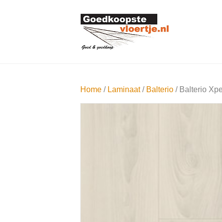
Home
/
Laminaat
/
Balterio
/ Balterio Xp