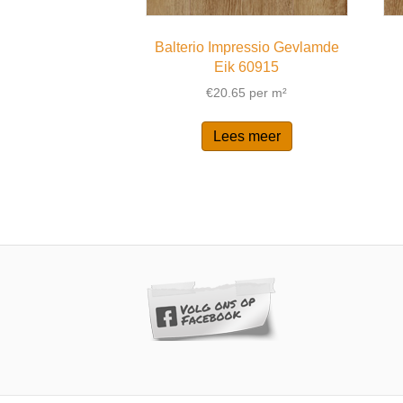
Balterio Impressio Gevlamde
Eik 60915
€
20.65
per m²
Lees meer