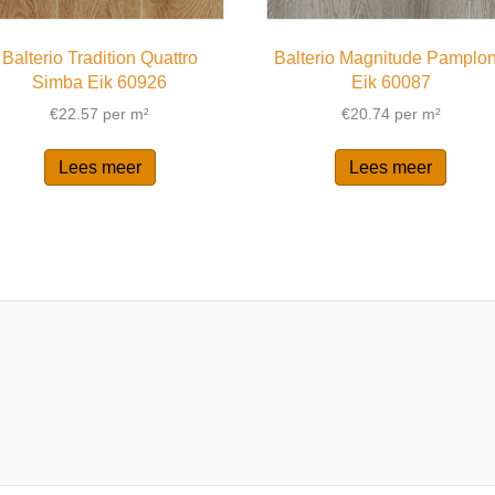
Balterio Tradition Quattro
Balterio Magnitude Pamplo
Simba Eik 60926
Eik 60087
€
22.57
per m²
€
20.74
per m²
Lees meer
Lees meer