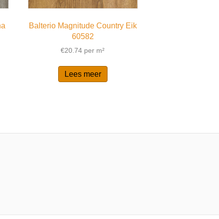
na
Balterio Magnitude Country Eik
60582
€
20.74
per m²
Lees meer