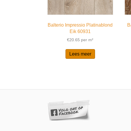
Balterio Impressio Platinablond
B
Eik 60931
€
20.65
per m²
Lees meer