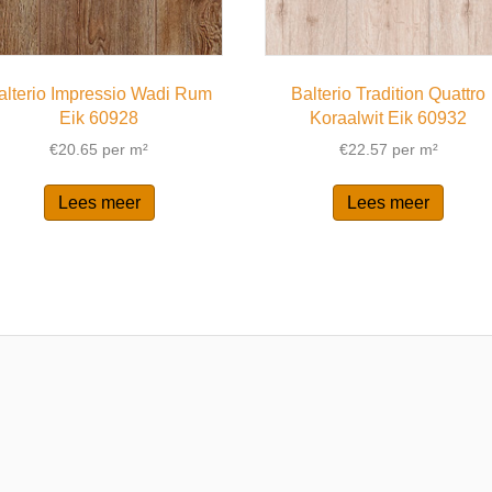
alterio Impressio Wadi Rum
Balterio Tradition Quattro
Eik 60928
Koraalwit Eik 60932
€
20.65
per m²
€
22.57
per m²
Lees meer
Lees meer