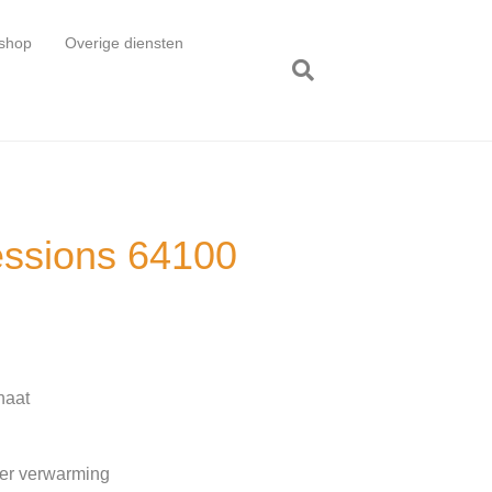
shop
Overige diensten
essions 64100
naat
oer verwarming