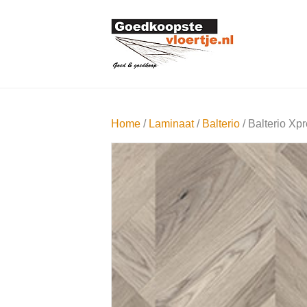
Home
/
Laminaat
/
Balterio
/ Balterio Xp