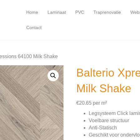
Home
Laminaat
PVC
Traprenovatie
Web
Contact
ressions 64100 Milk Shake
Balterio Xpr
Milk Shake
€
20.65
per m²
Legsysteem Click lami
Voelbare structuur
Anti-Statisch
Geschikt voor ondervl