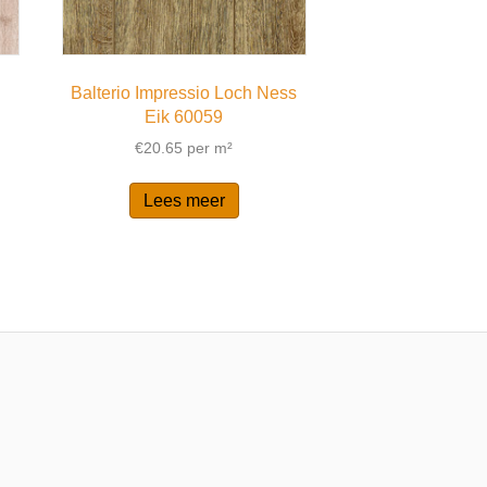
Balterio Impressio Loch Ness
Eik 60059
€
20.65
per m²
Lees meer