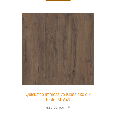
Quickstep Impressive Klassieke eik
bruin IM1849
€
23.00
per m²