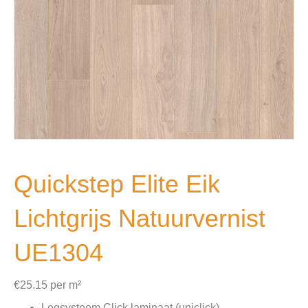
Quickstep Elite Eik
Lichtgrijs Natuurvernist
UE1304
€
25.15
per m²
Legsysteem Click laminaat (uniclick)