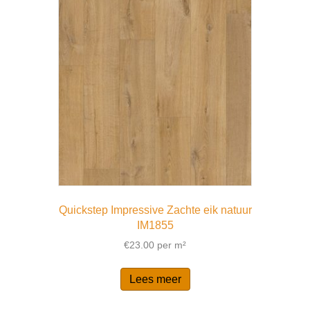
Quickstep Impressive Zachte eik natuur
IM1855
€
23.00
per m²
Lees meer