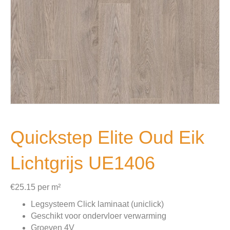
Quickstep Elite Oud Eik
Lichtgrijs UE1406
€
25.15
per m²
Legsysteem Click laminaat (uniclick)
Geschikt voor ondervloer verwarming
Groeven 4V