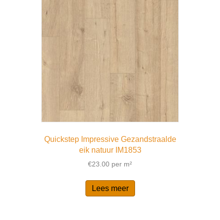
Quickstep Impressive Gezandstraalde
eik natuur IM1853
€
23.00
per m²
Lees meer