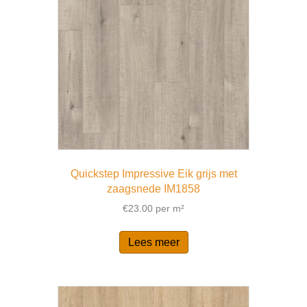
Quickstep Impressive Eik grijs met
zaagsnede IM1858
€
23.00
per m²
Lees meer