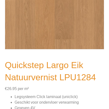
Quickstep Largo Eik
Natuurvernist LPU1284
€
26.95
per m²
Legsysteem Click laminaat (uniclick)
Geschikt voor ondervloer verwarming
Groeven 4V