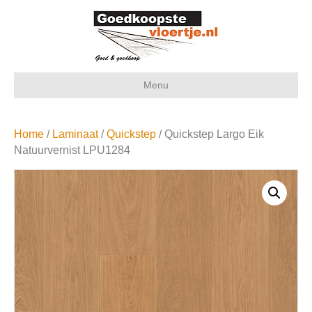
Menu
Home
/
Laminaat
/
Quickstep
/ Quickstep Largo Eik
Natuurvernist LPU1284