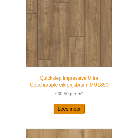
Quickstep Impressive Ultra
Geschraapte eik grijsbruin IMU1850
€
30.50
per m²
Lees meer