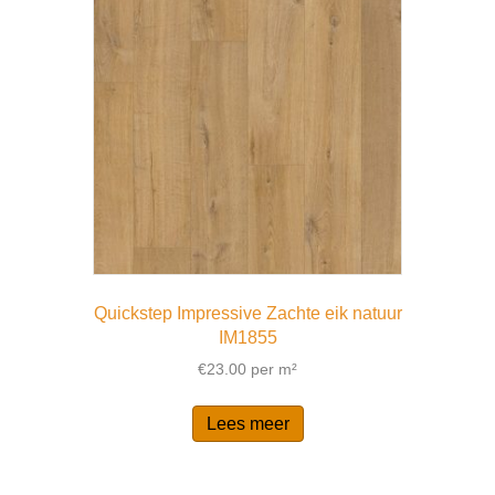
Quickstep Impressive Zachte eik natuur
IM1855
€
23.00
per m²
Lees meer