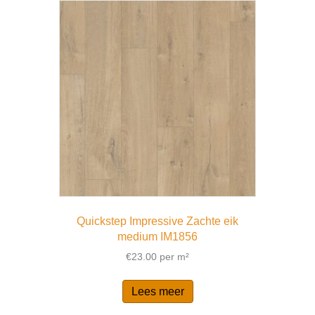
Quickstep Impressive Zachte eik
medium IM1856
€
23.00
per m²
Lees meer