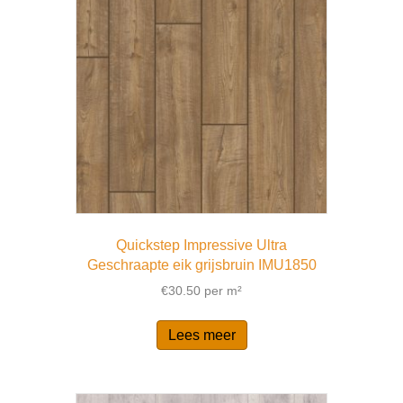
Quickstep Impressive Ultra
Geschraapte eik grijsbruin IMU1850
€
30.50
per m²
Lees meer