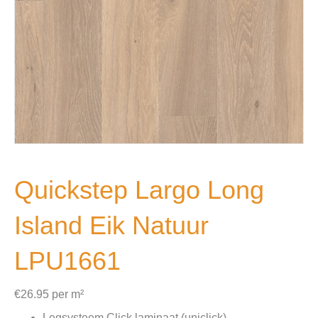
Quickstep Largo Long
Island Eik Natuur
LPU1661
€
26.95
per m²
Legsysteem Click laminaat (uniclick)