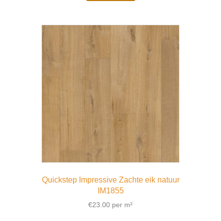
Quickstep Impressive Zachte eik natuur
IM1855
€
23.00
per m²