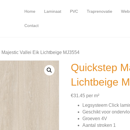
Home
Laminaat
PVC
Traprenovatie
Web
Contact
 Majestic Vallei Eik Lichtbeige MJ3554
Quickstep Ma
Lichtbeige 
€
31.45
per m²
Legsysteem Click lamina
Geschikt voor ondervl
Groeven 4V
Aantal stroken 1