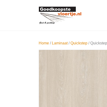
Home
/
Laminaat
/
Quickstep
/ Quickstep