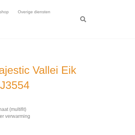
shop
Overige diensten
jestic Vallei Eik
MJ3554
at (multifit)
oer verwarming