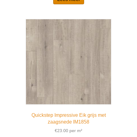
Quickstep Impressive Eik grijs met
zaagsnede IM1858
€
23.00
per m²