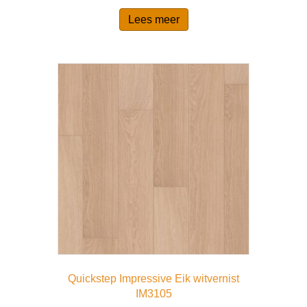
Lees meer
Quickstep Impressive Eik witvernist
IM3105