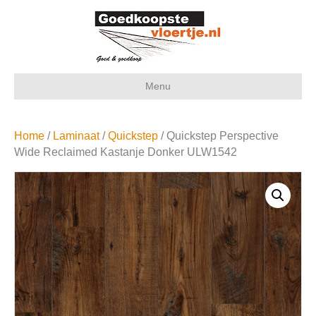
Menu
Home
/
Laminaat
/
Quickstep
/ Quickstep Perspective
Wide Reclaimed Kastanje Donker ULW1542