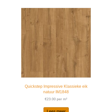
Quickstep Impressive Klassieke eik
natuur IM1848
€
23.00
per m²
Lees meer