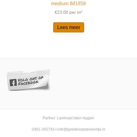
medium IM1856
€
23.00
per m²
Lees meer
Partner:
Laminaat laten leggen
0481-355793
•
info@goedkoopstevloertje.nl