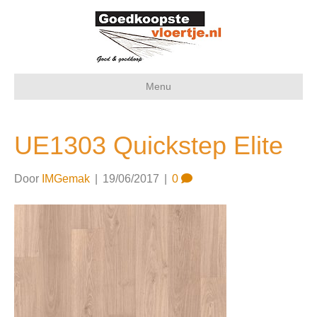
Menu
UE1303 Quickstep Elite
Door
IMGemak
|
19/06/2017
|
0