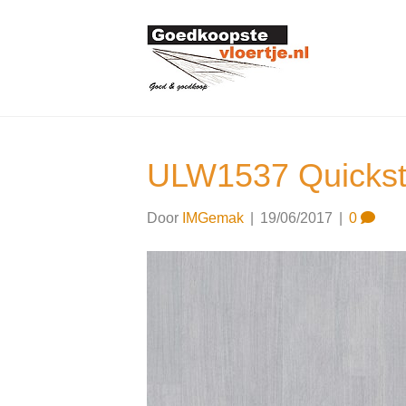
ULW1537 Quickst
Door
IMGemak
|
19/06/2017
|
0