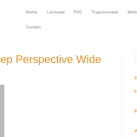
Home
Laminaat
PVC
Traprenovatie
Web
Contact
ep Perspective Wide
R
H
R
A