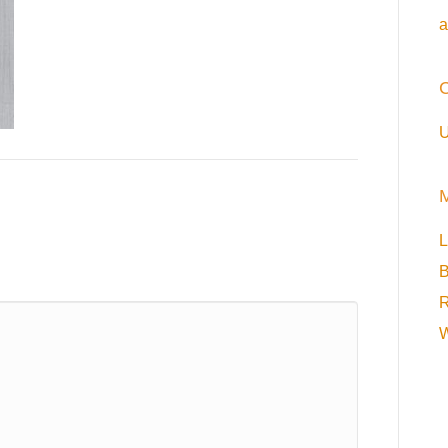
a
C
U
L
B
R
W