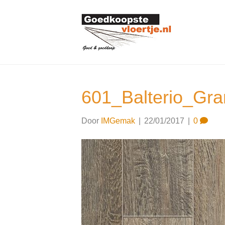
601_Balterio_Gra
Door
IMGemak
|
22/01/2017
|
0