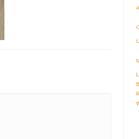
a
C
U
L
B
R
W