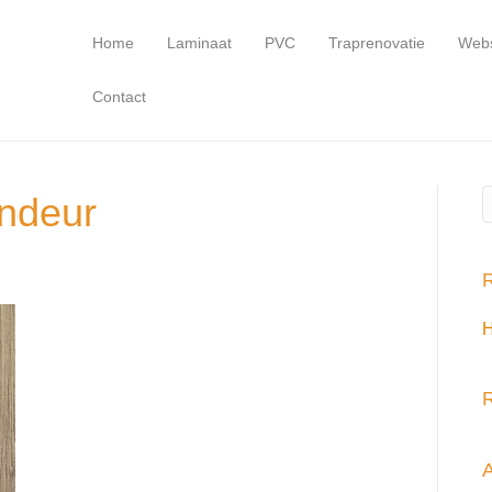
Home
Laminaat
PVC
Traprenovatie
Web
Contact
ndeur
R
H
R
A