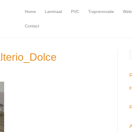
Home
Laminaat
PVC
Traprenovatie
Web
Contact
lterio_Dolce
R
H
R
A