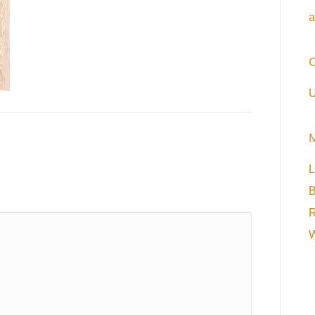
a
C
U
L
B
R
W