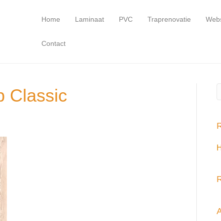
Home
Laminaat
PVC
Traprenovatie
Web
Contact
 Classic
R
H
R
A